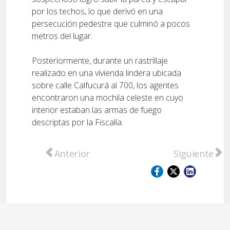
por los techos, lo que derivó en una
persecución pedestre que culminó a pocos
metros del lugar.
Posteriormente, durante un rastrillaje
realizado en una vivienda lindera ubicada
sobre calle Calfucurá al 700, los agentes
encontraron una mochila celeste en cuyo
interior estaban las armas de fuego
descriptas por la Fiscalía.
Artículo anterior: Caso Sofía Delgado: La J
Artículo sigu
Anterior
Siguiente