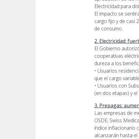
Electricidad para dis
El impacto se sentir
cargo fijo y de casi 
de consumo.
2. Electricidad: fu
El Gobierno autoriz
cooperativas eléctri
dureza a los benefic
• Usuarios residenci
que el cargo variabl
• Usuarios con Subsi
(en dos etapas) y el
3. Prepagas: aument
Las empresas de med
OSDE, Swiss Medical
índice inflacionari
alcanzarán hasta el 