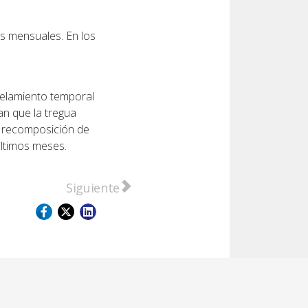
es mensuales. En los
ngelamiento temporal
pan que la tregua
a recomposición de
últimos meses.
 por la calle con un televisor presuntamente robado
Artículo siguiente: Miles de fieles partici
Siguiente