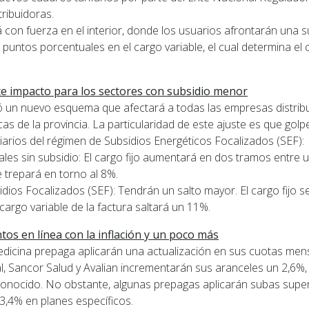
tribuidoras.
á con fuerza en el interior, donde los usuarios afrontarán una 
2 puntos porcentuales en el cargo variable, el cual determina el 
erte impacto para los sectores con subsidio menor
ó un nuevo esquema que afectará a todas las empresas distrib
cas de la provincia. La particularidad de este ajuste es que go
iarios del régimen de Subsidios Energéticos Focalizados (SEF):
ales sin subsidio: El cargo fijo aumentará en dos tramos entre 
e trepará en torno al 8%.
dios Focalizados (SEF): Tendrán un salto mayor. El cargo fijo s
 cargo variable de la factura saltará un 11%.
os en línea con la inflación y un poco más
icina prepaga aplicarán una actualización en sus cuotas men
, Sancor Salud y Avalian incrementarán sus aranceles un 2,6%, 
o conocido. No obstante, algunas prepagas aplicarán subas supe
3,4% en planes específicos.