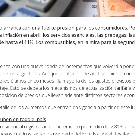
ño arranca con una fuerte presión para los consumidores. Pe
 inflación en abril, los servicios esenciales, las prepagas, l
de hasta el 11%. Los combustibles, en la mira para la segund
ienza con una nueva ronda de incrementos que volverá a poner
de los argentinos. Aunque la inflación de abril se ubicó en un 2
 los últimos cinco meses-, la mayoría de los ajustes previstos
je. Esto se debe a los mecanismos de actualización tarifaria vi
sición de precios que llevan adelante distintos sectores eco
etalle de los aumentos que entran en vigencia a partir de este l
 suben en todo el país
residencial registrarán un incremento promedio del 2,81% a nivel
uevos cuadros tarifarios por parte del Ente Nacional Regulador 