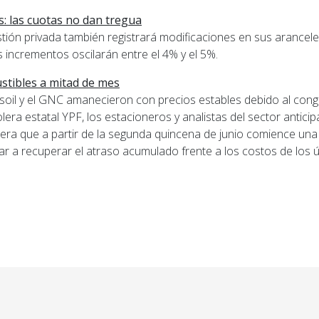
s: las cuotas no dan tregua
tión privada también registrará modificaciones en sus arancel
s incrementos oscilarán entre el 4% y el 5%.
ustibles a mitad de mes
 gasoil y el GNC amanecieron con precios estables debido al co
olera estatal YPF, los estacioneros y analistas del sector antici
era que a partir de la segunda quincena de junio comience un
r a recuperar el atraso acumulado frente a los costos de los 
rior: San Lorenzo: Detienen a un hombre que caminaba