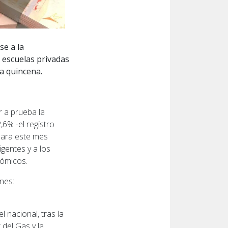
se a la
as escuelas privadas
a quincena.
 a prueba la
,6% -el registro
 para este mes
gentes y a los
nómicos.
unes:
 nacional, tras la
del Gas y la