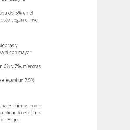
suba del 5% en el
costo según el nivel
uidoras y
lpeará con mayor
un 6% y 7%, mientras
e elevará un 7,5%
suales. Firmas como
replicando el último
riores que