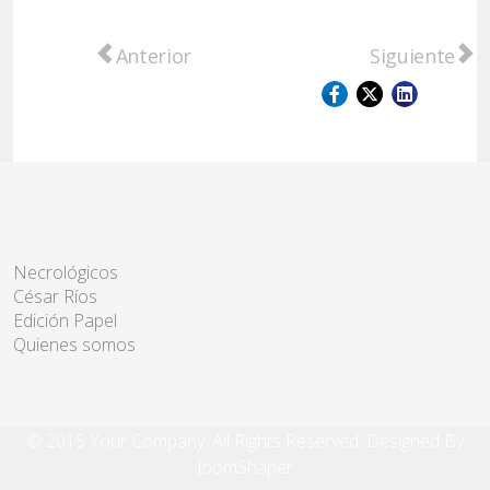
Artículo anterior: Raimundo participó de la
Artículo sigu
Anterior
Siguiente
Necrológicos
César Ríos
Edición Papel
Quienes somos
© 2015 Your Company. All Rights Reserved. Designed By
JoomShaper