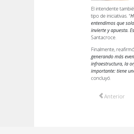
El intendente tambi
tipo de iniciativas. “
H
entendimos que solos
invierte y apuesta. 
Santacroce.
Finalmente, reafirmó
generando más event
infraestructura, la 
importante: tiene u
concluyó.
Artículo anter
Anterior