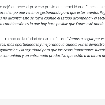
én dejó entrever el proceso previo que permitió que Funes sea 
ace tiempo que venimos gestionando para que estos eventos lle
 no alcanza: esto se logra cuando el Estado acompaña y el secto
Esa combinación es la que hoy hace posible que Funes esté donde
 el rumbo de la ciudad de cara al futuro: “
Vamos a seguir por es
os, más oportunidades y mejorando la ciudad. Funes demostró 
organización y la seguridad para que las cosas importantes suced
na comunidad y un entramado productivo que están a la altura de
ior: Milagro en la Autopista: Un camión cayó al río Carc