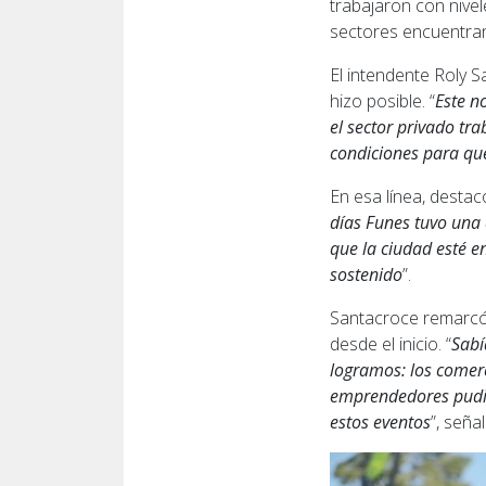
trabajaron con nive
sectores encuentra
El intendente Roly 
hizo posible. “
Este n
el sector privado tr
condiciones para qu
En esa línea, desta
días Funes tuvo una 
que la ciudad esté e
sostenido
”.
Santacroce remarcó 
desde el inicio. “
Sabí
logramos: los comerc
emprendedores pudie
estos eventos
”, señal