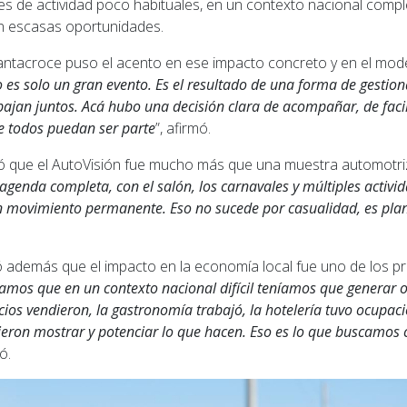
les de actividad poco habituales, en un contexto nacional comp
n escasas oportunidades.
Santacroce puso el acento en ese impacto concreto y en el mode
o es solo un gran evento. Es el resultado de una forma de gestion
abajan juntos. Acá hubo una decisión clara de acompañar, de facil
e todos puedan ser parte
”, afirmó.
có que el AutoVisión fue mucho más que una muestra automotriz
agenda completa, con el salón, los carnavales y múltiples activi
n movimiento permanente. Eso no sucede por casualidad, es plani
además que el impacto en la economía local fue uno de los pri
amos que en un contexto nacional difícil teníamos que generar o
ios vendieron, la gastronomía trabajó, la hotelería tuvo ocupaci
ron mostrar y potenciar lo que hacen. Eso es lo que buscamo
ó.