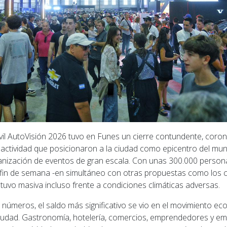
vil AutoVisión 2026 tuvo en Funes un cierre contundente, coro
 actividad que posicionaron a la ciudad como epicentro del m
ganización de eventos de gran escala. Con unas 300.000 perso
l fin de semana -en simultáneo con otras propuestas como los c
tuvo masiva incluso frente a condiciones climáticas adversas.
s números, el saldo más significativo se vio en el movimiento e
ciudad. Gastronomía, hotelería, comercios, emprendedores y em