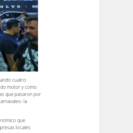
nando cuatro
undo motor y como
nas que pasaron por
arnavales- la
conómico que
presas locales