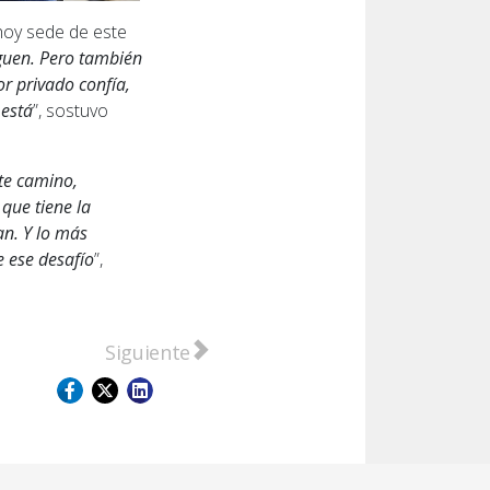
hoy sede de este
guen. Pero también
r privado confía,
 está
”, sostuvo
te camino,
que tiene la
an. Y lo más
 ese desafío
”,
arañá y el chofer salvó su vida
Artículo siguiente: Golpe millonario en C
Siguiente