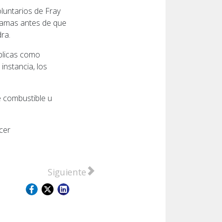
luntarios de Fray
 llamas antes de que
ra.
úblicas como
instancia, los
e combustible u
cer
icipios
Artículo siguiente: Tragedia en San Lorenzo
Siguiente