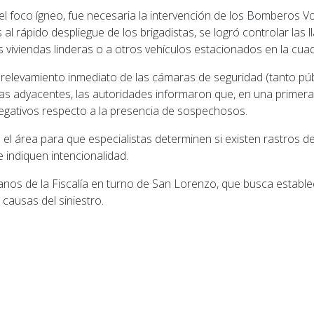
el foco ígneo, fue necesaria la intervención de los Bomberos Vo
s al rápido despliegue de los brigadistas, se logró controlar las
s viviendas linderas o a otros vehículos estacionados en la cuad
un relevamiento inmediato de las cámaras de seguridad (tanto p
as adyacentes, las autoridades informaron que, en una primera 
egativos respecto a la presencia de sospechosos.
 el área para que especialistas determinen si existen rastros d
 indiquen intencionalidad.
nos de la Fiscalía en turno de San Lorenzo, que busca estable
causas del siniestro.
ior: FESTRAM levantó el paro y hay tregua con los mun