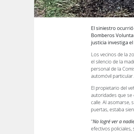
El siniestro ocurri
Bomberos Voluntari
justicia investiga e
Los vecinos de la z
el silencio de la m
personal de la Comis
automóvil particular.
El propietario del v
autoridades que se 
calle. Al asomarse,
puertas, estaba sie
"
No logré ver a nadi
efectivos policiales