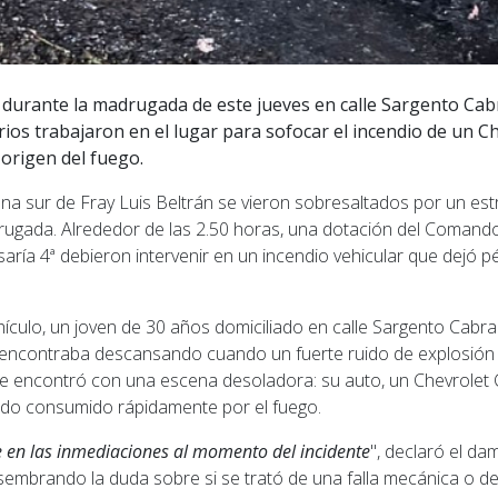
ó durante la madrugada de este jueves en calle Sargento Cabr
os trabajaron en el lugar para sofocar el incendio de un Ch
l origen del fuego.
ona sur de Fray Luis Beltrán se vieron sobresaltados por un e
adrugada. Alrededor de las 2.50 horas, una dotación del Comando
aría 4ª debieron intervenir en un incendio vehicular que dejó p
ehículo, un joven de 30 años domiciliado en calle Sargento Cabral 
encontraba descansando cuando un fuerte ruido de explosión lo 
 se encontró con una escena desoladora: su auto, un Chevrolet 
ndo consumido rápidamente por el fuego.
e en las inmediaciones al momento del incidente
", declaró el da
, sembrando la duda sobre si se trató de una falla mecánica o de