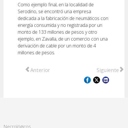
Como ejemplo final, en la localidad de
Serodino, se encontró una empresa
dedicada a la fabricación de neumáticos con
energía consumida y no registrada por un
monto de 133 millones de pesos y otro
ejemplo, en Zavalla, de un comercio con una
derivación de cable por un monto de 4
millones de pesos.
Artículo anterior: Timbúes: un incendio afec
Artículo sig
Anterior
Siguiente
Necrológicos