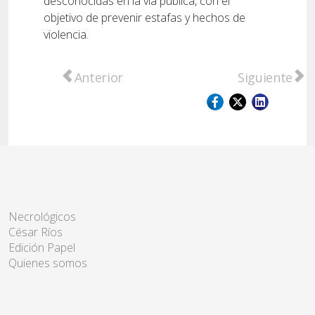
desconocidas en la vía pública, con el
objetivo de prevenir estafas y hechos de
violencia.
Artículo anterior: Detuvieron a un hombre 
Artículo sigu
Anterior
Siguiente
Necrológicos
César Ríos
Edición Papel
Quienes somos