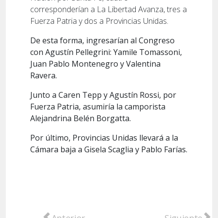
corresponderían a La Libertad Avanza, tres a
Fuerza Patria y dos a Provincias Unidas.
De esta forma, ingresarían al Congreso
con Agustín Pellegrini: Yamile Tomassoni,
Juan Pablo Montenegro y Valentina
Ravera.
Junto a Caren Tepp y Agustín Rossi, por
Fuerza Patria, asumiría la camporista
Alejandrina Belén Borgatta.
Por último, Provincias Unidas llevará a la
Cámara baja a Gisela Scaglia y Pablo Farías.
Artículo anterior: Legislativas 2025: La Li
Artículo sigu