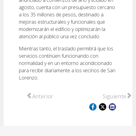
anunciado a comienzos de año y licitado en
agosto, cuenta con un presupuesto cercano
a los 35 millones de pesos, destinado a
mejoras estructurales y funcionales que
modernizarán el edificio y optimizarán la
atención al público una vez concluido.
Mientras tanto, el traslado permitirá que los
servicios continúen funcionando con
normalidad y en un entorno acondicionado
para recibir diariamente a los vecinos de San
Lorenzo.
Artículo anterior: Triple crimen de Capitá
Artículo sigu
Anterior
Siguiente