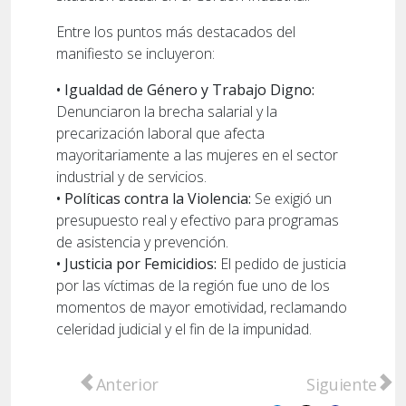
Entre los puntos más destacados del
manifiesto se incluyeron:
• Igualdad de Género y Trabajo Digno:
Denunciaron la brecha salarial y la
precarización laboral que afecta
mayoritariamente a las mujeres en el sector
industrial y de servicios.
• Políticas contra la Violencia:
Se exigió un
presupuesto real y efectivo para programas
de asistencia y prevención.
• Justicia por Femicidios:
El pedido de justicia
por las víctimas de la región fue uno de los
momentos de mayor emotividad, reclamando
celeridad judicial y el fin de la impunidad.
Artículo anterior: Un Peugeot 504 sufrió pé
Artículo sigu
Anterior
Siguiente