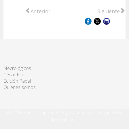
Artículo anterior: Conflicto salarial en Ri
Artículo sigu
Anterior
Siguiente
Necrológicos
César Ríos
Edición Papel
Quienes somos
© 2015 Your Company. All Rights Reserved. Designed By
JoomShaper