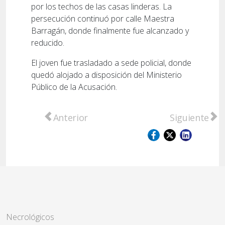
por los techos de las casas linderas. La
persecución continuó por calle Maestra
Barragán, donde finalmente fue alcanzado y
reducido.
El joven fue trasladado a sede policial, donde
quedó alojado a disposición del Ministerio
Público de la Acusación.
Artículo anterior: Este viernes se realizará 
Artículo sigu
Anterior
Siguiente
Necrológicos