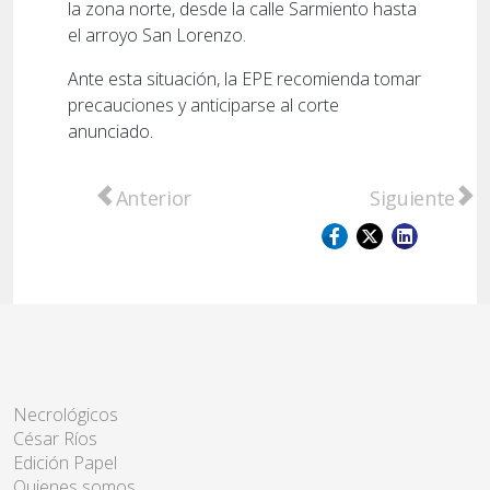
la zona norte, desde la calle Sarmiento hasta
el arroyo San Lorenzo.
Ante esta situación, la EPE recomienda tomar
precauciones y anticiparse al corte
anunciado.
Artículo anterior: San Lorenzo: balacera y 
Artículo sigu
Anterior
Siguiente
Necrológicos
César Ríos
Edición Papel
Quienes somos