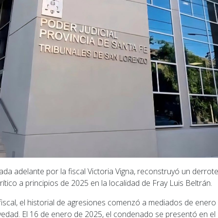
evada adelante por la fiscal Victoria Vigna, reconstruyó un derrot
ítico a principios de 2025 en la localidad de Fray Luis Beltrán.
fiscal, el historial de agresiones comenzó a mediados de enero
edad. El 16 de enero de 2025, el condenado se presentó en el d