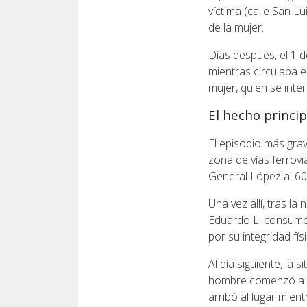
víctima (calle San Lu
de la mujer.
Días después, el 1 d
mientras circulaba en
mujer, quien se inte
El hecho princip
El episodio más grav
zona de vías ferrovi
General López al 60
Una vez allí, tras la
Eduardo L. consumó 
por su integridad físi
Al día siguiente, la 
hombre comenzó a au
arribó al lugar mien