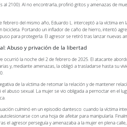
is al 2100). Al no encontrarla, profirió gritos y amenazas de mue
e febrero del mismo año, Eduardo L. interceptó a la víctima en la
 bicicleta. Portando un inflador de caño de hierro, intentó agredi
rpuso para protegerla. El agresor se retiró tras lanzar nuevas
al: Abuso y privación de la libertad
e ocurrió la noche del 2 de febrero de 2025. El atacante abord
arias y, mediante amenazas, la obligó a trasladarse hasta su viv
0.
 negativa de la víctima de retomar la relación y de mantener rela
el abuso sexual. La mujer se vio obligada a pernoctar en el lu
ca.
situación culminó en un episodio dantesco: cuando la víctima inte
tolesionarse con una hoja de afeitar para manipularla. Finalme
tras el agresor perseguía y amenazaba a la mujer en plena calle