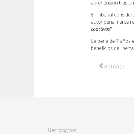
aprehensión tras un
El Tribunal consider
autor penalmente re
coactivas
".
La pena de 7 años e
beneficios de libert
Artículo anter
Anterior
Necrológicos