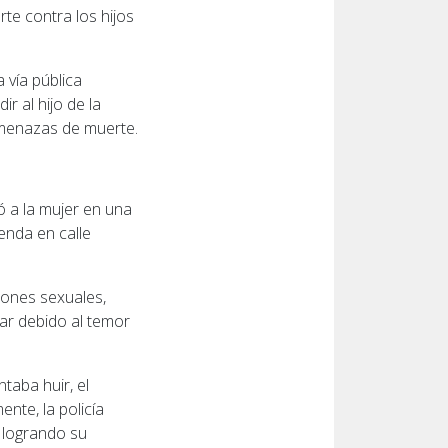
rte contra los hijos
 vía pública
r al hijo de la
 amenazas de muerte.
ó a la mujer en una
ienda en calle
ciones sexuales,
gar debido al temor
ntaba huir, el
nte, la policía
, logrando su