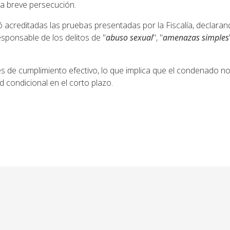
a breve persecución.
ó acreditadas las pruebas presentadas por la Fiscalía, declara
sponsable de los delitos de "
abuso sexual
", "
amenazas simples
s de cumplimiento efectivo, lo que implica que el condenado n
ad condicional en el corto plazo.
ior: La Provincia puso en marcha la remodelación integ