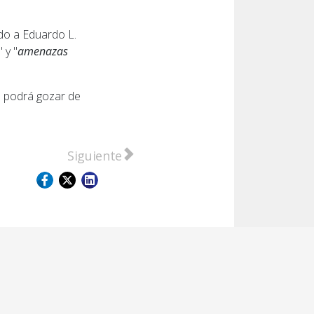
ndo a Eduardo L.
" y "
amenazas
o podrá gozar de
ral de la guardia en el Hospital Granaderos a Caballo
Artículo siguiente: Jesús Monzón renovó 
Siguiente