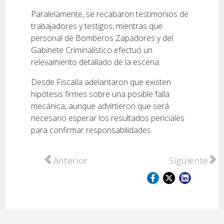
Paralelamente, se recabaron testimonios de
trabajadores y testigos, mientras que
personal de Bomberos Zapadores y del
Gabinete Criminalístico efectuó un
relevamiento detallado de la escena.
Desde Fiscalía adelantaron que existen
hipótesis firmes sobre una posible falla
mecánica, aunque advirtieron que será
necesario esperar los resultados periciales
para confirmar responsabilidades.
Artículo anterior: Rapuzzi sobre la tragedia
Artículo sigu
Anterior
Siguiente