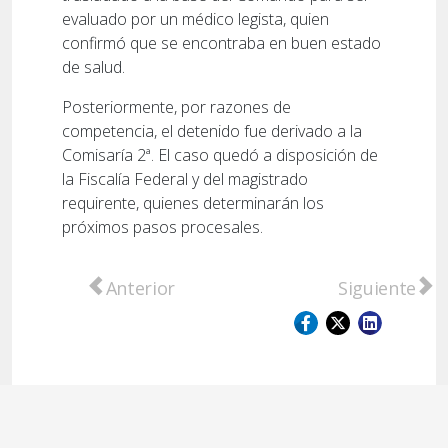
evaluado por un médico legista, quien
confirmó que se encontraba en buen estado
de salud.
Posteriormente, por razones de
competencia, el detenido fue derivado a la
Comisaría 2ª. El caso quedó a disposición de
la Fiscalía Federal y del magistrado
requirente, quienes determinarán los
próximos pasos procesales.
Artículo anterior: Proponen instituir en Sa
Artículo sigu
Anterior
Siguiente