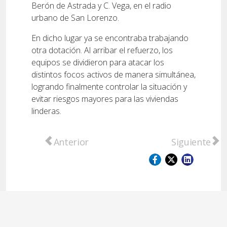
Berón de Astrada y C. Vega, en el radio
urbano de San Lorenzo.
En dicho lugar ya se encontraba trabajando
otra dotación. Al arribar el refuerzo, los
equipos se dividieron para atacar los
distintos focos activos de manera simultánea,
logrando finalmente controlar la situación y
evitar riesgos mayores para las viviendas
linderas.
Artículo anterior: FESTRAM rechazó la prop
Artículo sigu
Anterior
Siguiente