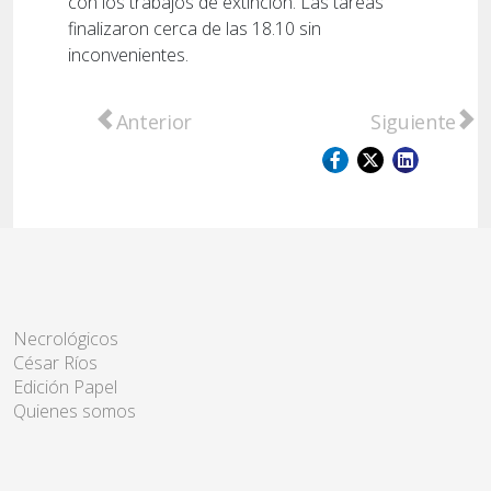
con los trabajos de extinción. Las tareas
finalizaron cerca de las 18.10 sin
inconvenientes.
Artículo anterior: El Departamento San Lore
Artículo sigui
Anterior
Siguiente
Necrológicos
César Ríos
Edición Papel
Quienes somos