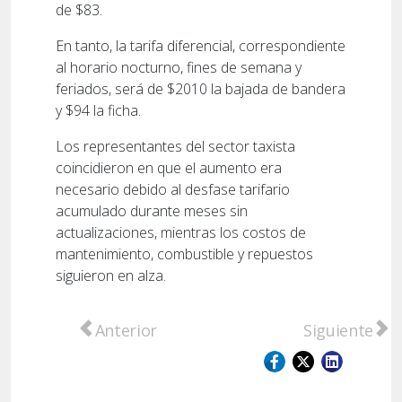
de $83.
En tanto, la tarifa diferencial, correspondiente
al horario nocturno, fines de semana y
feriados, será de $2010 la bajada de bandera
y $94 la ficha.
Los representantes del sector taxista
coincidieron en que el aumento era
necesario debido al desfase tarifario
acumulado durante meses sin
actualizaciones, mientras los costos de
mantenimiento, combustible y repuestos
siguieron en alza.
Artículo anterior: “Siento que me voy a mor
Artículo sigu
Anterior
Siguiente