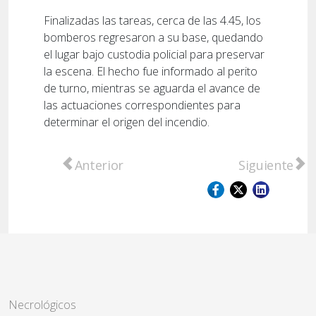
Finalizadas las tareas, cerca de las 4.45, los
bomberos regresaron a su base, quedando
el lugar bajo custodia policial para preservar
la escena. El hecho fue informado al perito
de turno, mientras se aguarda el avance de
las actuaciones correspondientes para
determinar el origen del incendio.
Artículo anterior: Renovación de autoridade
Artículo sigu
Anterior
Siguiente
Necrológicos