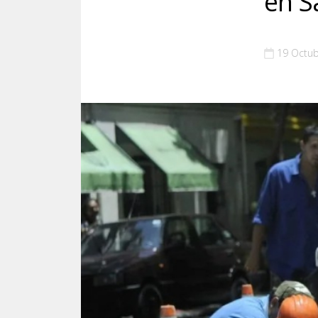
en S
19 Octu