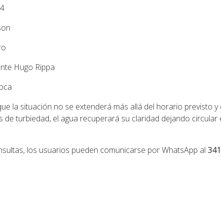
84
son
ro
ente Hugo Rippa
Roca
e la situación no se extenderá más allá del horario previsto y
s de turbiedad, el agua recuperará su claridad dejando circular e
nsultas, los usuarios pueden comunicarse por WhatsApp al
341
ior: Roldán: aprehendieron a un joven de 22 años por