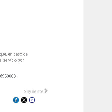
 que, en caso de
l servicio por
6950008
.
 intento de robo agravado por escalamiento
Artículo siguiente: Hallaron el cuerpo de 
Siguiente