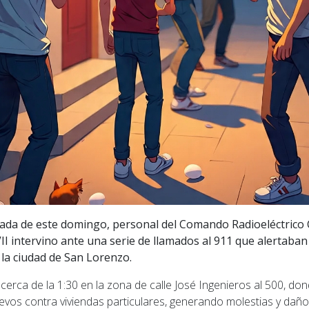
da de este domingo, personal del Comando Radioeléctrico C
I intervino ante una serie de llamados al 911 que alertaban
n la ciudad de San Lorenzo.
 cerca de la 1:30 en la zona de calle José Ingenieros al 500, d
evos contra viviendas particulares, generando molestias y daños