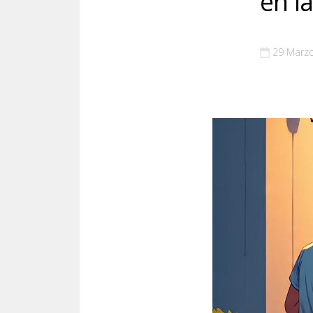
en l
29 Marz