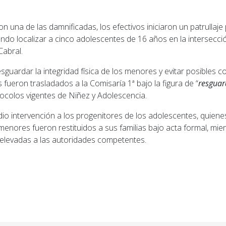
on una de las damnificadas, los efectivos iniciaron un patrullaje
ando localizar a cinco adolescentes de 16 años en la intersecc
Cabral.
esguardar la integridad física de los menores y evitar posibles c
s fueron trasladados a la Comisaría 1ª bajo la figura de “
resguar
tocolos vigentes de Niñez y Adolescencia.
io intervención a los progenitores de los adolescentes, quiene
 menores fueron restituidos a sus familias bajo acta formal, mie
elevadas a las autoridades competentes.
ior: Violento episodio en Puerto San Martín: Un hombre