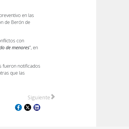
 preventivo en las
ión de Berón de
onflictos con
do de menores
”, en
s fueron notificados
ntras que las
 detenido tras agredir a su pareja y a su hijo de 14 a
Artículo siguiente: San Lorenzo: Detuvier
Siguiente