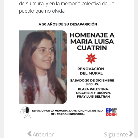
de su mural y en la memoria colectiva de un
pueblo que no olvida.
Artículo anterior: Puerto General San Mart
Artículo sigu
Anterior
Siguiente