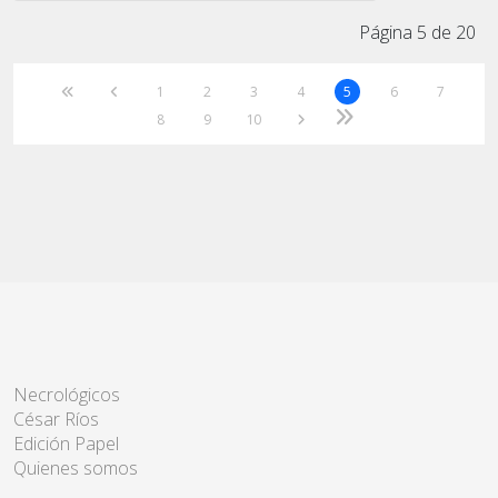
Página 5 de 20
1
2
3
4
5
6
7
8
9
10
Necrológicos
César Ríos
Edición Papel
Quienes somos