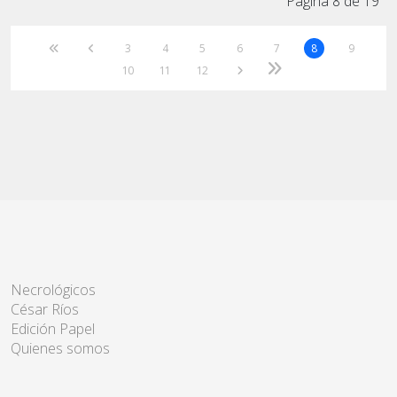
Página 8 de 19
3
4
5
6
7
8
9
10
11
12
Necrológicos
César Ríos
Edición Papel
Quienes somos