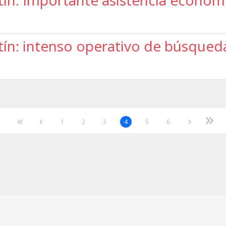
ín: Importante asistencia económic
ín: intenso operativo de búsqueda
1
2
3
4
5
6