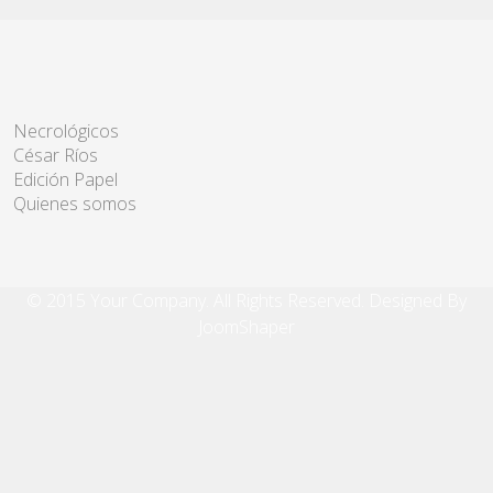
Necrológicos
César Ríos
Edición Papel
Quienes somos
© 2015 Your Company. All Rights Reserved. Designed By
JoomShaper