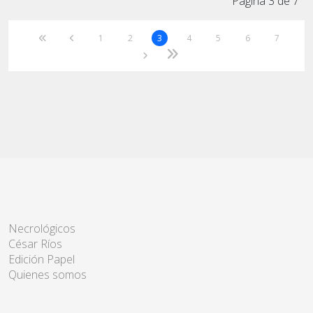
Página 3 de 7
1
2
3
4
5
6
7
Necrológicos
César Ríos
Edición Papel
Quienes somos