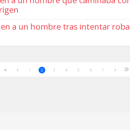
ienen a un hombre que caminaba co
origen
nen a un hombre tras intentar robar
1
2
3
4
5
6
7