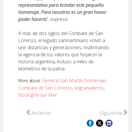
representativo para brindar este pequeño
homenaje. Para nosotros es un gran honor
poder hacerlo
”, expresó.
A más de dos siglos del Combate de San
Lorenzo, el legado sanmartiniano volvió a
unir distancias y generaciones, reafirmando
la vigencia de los valores que forjaron la
historia argentina, incluso a miles de
kilómetros de la patria.
General San Martín
,
homenaje
,
More about:
Combate de San Lorenzo
,
exgranaderos
,
Boulogne-sur-Mer
Artículo anterior: La Fiscal General se reu
Artículo sigu
Anterior
Siguiente