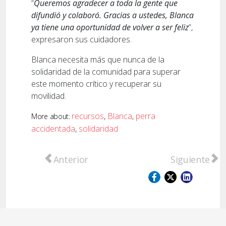
“
Queremos agradecer a toda la gente que
difundió y colaboró. Gracias a ustedes, Blanca
ya tiene una oportunidad de volver a ser feliz
”,
expresaron sus cuidadores.
Blanca necesita más que nunca de la
solidaridad de la comunidad para superar
este momento crítico y recuperar su
movilidad.
recursos
,
Blanca
,
perra
More about:
accidentada
,
solidaridad
Artículo anterior: Tierra del Fuego: gendar
Artículo sigu
Anterior
Siguiente